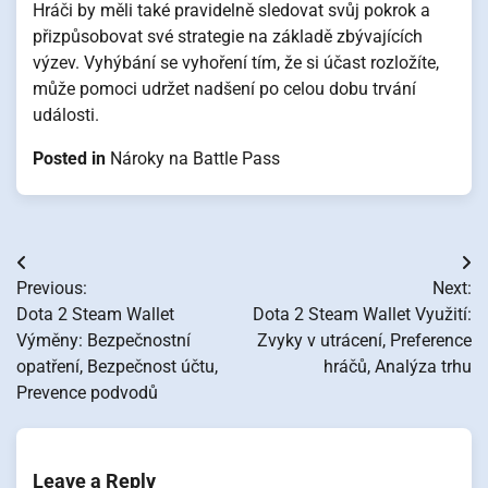
Hráči by měli také pravidelně sledovat svůj pokrok a
přizpůsobovat své strategie na základě zbývajících
výzev. Vyhýbání se vyhoření tím, že si účast rozložíte,
může pomoci udržet nadšení po celou dobu trvání
události.
Posted in
Nároky na Battle Pass
Post
Previous:
Next:
navigation
Dota 2 Steam Wallet
Dota 2 Steam Wallet Využití:
Výměny: Bezpečnostní
Zvyky v utrácení, Preference
opatření, Bezpečnost účtu,
hráčů, Analýza trhu
Prevence podvodů
Leave a Reply