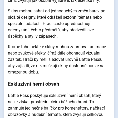
čímž zvyšují jak osobní vyjádření, tak estetiku hry.
Skins mohou sahat od jednoduchých změn barev po
složité designy, které odrážejí sezónní témata nebo
speciální události. Hráči často upřednostňují
odemykání těchto předmětů, aby předvedli své
úspěchy a styl v zápasech.
Kromě toho některé skiny mohou zahrnovat animace
nebo zvukové efekty, čímž dále obohacují vizuální
zážitek. Hráči by měli sledovat úrovně Battle Passu,
aby zajistili, že nezmeškají skiny dostupné pouze na
omezenou dobu.
Exkluzivní herní obsah
Battle Pass poskytuje exkluzivní herní obsah, který
nelze získat prostřednictvím běžného hraní. To
zahrnuje jedinečné balíčky pro komentátory, načítací
obrazovky a hudební témata, která zvyšují celkovou