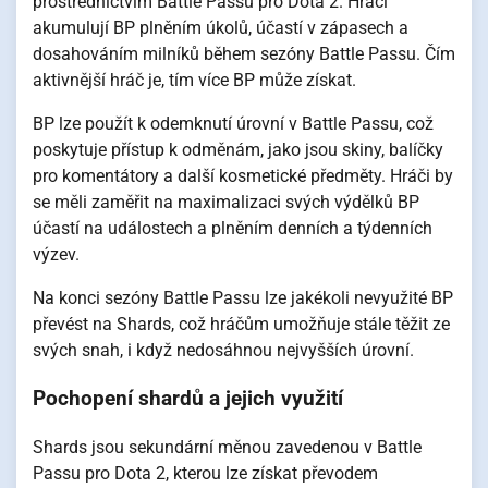
prostřednictvím Battle Passu pro Dota 2. Hráči
akumulují BP plněním úkolů, účastí v zápasech a
dosahováním milníků během sezóny Battle Passu. Čím
aktivnější hráč je, tím více BP může získat.
BP lze použít k odemknutí úrovní v Battle Passu, což
poskytuje přístup k odměnám, jako jsou skiny, balíčky
pro komentátory a další kosmetické předměty. Hráči by
se měli zaměřit na maximalizaci svých výdělků BP
účastí na událostech a plněním denních a týdenních
výzev.
Na konci sezóny Battle Passu lze jakékoli nevyužité BP
převést na Shards, což hráčům umožňuje stále těžit ze
svých snah, i když nedosáhnou nejvyšších úrovní.
Pochopení shardů a jejich využití
Shards jsou sekundární měnou zavedenou v Battle
Passu pro Dota 2, kterou lze získat převodem