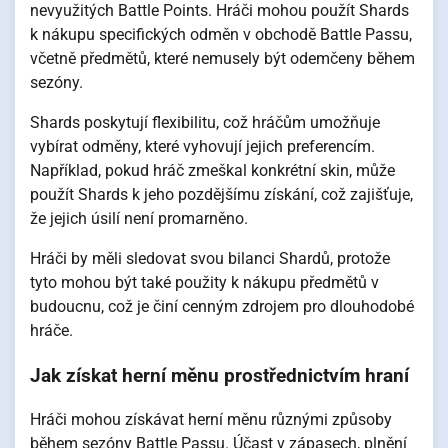
nevyužitých Battle Points. Hráči mohou použít Shards
k nákupu specifických odměn v obchodě Battle Passu,
včetně předmětů, které nemusely být odemčeny během
sezóny.
Shards poskytují flexibilitu, což hráčům umožňuje
vybírat odměny, které vyhovují jejich preferencím.
Například, pokud hráč zmeškal konkrétní skin, může
použít Shards k jeho pozdějšímu získání, což zajišťuje,
že jejich úsilí není promarněno.
Hráči by měli sledovat svou bilanci Shardů, protože
tyto mohou být také použity k nákupu předmětů v
budoucnu, což je činí cenným zdrojem pro dlouhodobé
hráče.
Jak získat herní měnu prostřednictvím hraní
Hráči mohou získávat herní měnu různými způsoby
během sezóny Battle Passu. Účast v zápasech, plnění