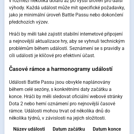
v rozmezí několika dolarů až po vyšší úroveň pro další
výhody. Každá událost může mít specifické požadavky,
jako je minimální úroveň Battle Passu nebo dokončení
předchozích výzev.
Hráči by měli také zajistit stabilní internetové připojení
a nejnovější aktualizace hry, aby se vyhnuli technickým
problémům během událostí. Seznámení se s pravidly a
cíli události je klíčové pro efektivní účast.
Časové rámce a harmonogramy událostí
Události Battle Passu jsou obvykle naplánovány
během celé sezóny, s konkrétními daty začátku a
konce. Hráči by měli sledovat oficiální webové stránky
Dota 2 nebo herní oznámení pro nejnovější časové
rámce. Události mohou trvat od několika dnů do
několika týdnů, v závislosti na jejich složitosti.
Název události
Datum začátku
Datum konce