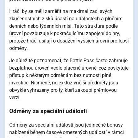
Hráči by se měli zaměřit na maximalizaci svých
zkušenostních zisků účastí na událostech a plněním
denních nebo týdenních misí. Tato struktura podle
úrovní povzbuzuje k pokračujícímu zapojení do hry,
protože hráči usilují o dosažení vyšších úrovní pro lepší
odměny.
Je důležité poznamenat, že Battle Pass často zahrnuje
bezplatnou úroveň vedle placené úrovně, což poskytuje
přístup k některým odměnám bez nutnosti plné
investice. Nicméně, nejexkluzivnější předměty jsou
obvykle vyhrazeny pro ty, kteří zakoupí prémiovou
verzi.
Odměny za speciální události
Odměny za speciální události jsou jedinečné bonusy
nabízené během časově omezených událostí v rámci